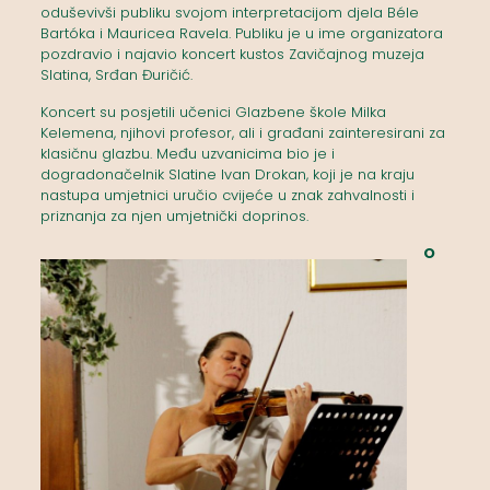
oduševivši publiku svojom interpretacijom djela Béle
Bartóka i Mauricea Ravela. Publiku je u ime organizatora
pozdravio i najavio koncert kustos Zavičajnog muzeja
Slatina, Srđan Đuričić.
Koncert su posjetili učenici Glazbene škole Milka
Kelemena, njihovi profesor, ali i građani zainteresirani za
klasičnu glazbu. Među uzvanicima bio je i
dogradonačelnik Slatine Ivan Drokan, koji je na kraju
nastupa umjetnici uručio cvijeće u znak zahvalnosti i
priznanja za njen umjetnički doprinos.
O