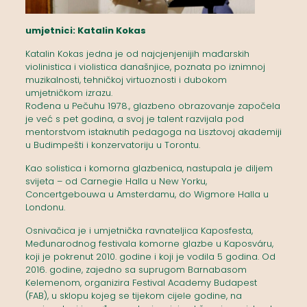
umjetnici: Katalin Kokas
Katalin Kokas jedna je od najcjenjenijih mađarskih
violinistica i violistica današnjice, poznata po iznimnoj
muzikalnosti, tehničkoj virtuoznosti i dubokom
umjetničkom izrazu.
Rođena u Pečuhu 1978., glazbeno obrazovanje započela
je već s pet godina, a svoj je talent razvijala pod
mentorstvom istaknutih pedagoga na Lisztovoj akademiji
u Budimpešti i konzervatoriju u Torontu.
Kao solistica i komorna glazbenica, nastupala je diljem
svijeta – od Carnegie Halla u New Yorku,
Concertgebouwa u Amsterdamu, do Wigmore Halla u
Londonu.
Osnivačica je i umjetnička ravnateljica Kaposfesta,
Međunarodnog festivala komorne glazbe u Kaposváru,
koji je pokrenut 2010. godine i koji je vodila 5 godina. Od
2016. godine, zajedno sa suprugom Barnabasom
Kelemenom, organizira Festival Academy Budapest
(FAB), u sklopu kojeg se tijekom cijele godine, na