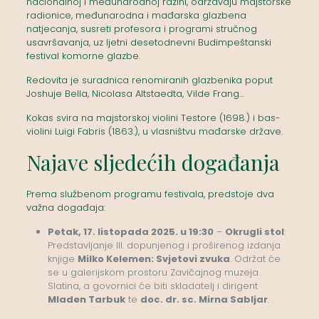
nacionalnoj i međunarodnoj razini, održavaju majstorske
radionice, međunarodna i mađarska glazbena
natjecanja, susreti profesora i programi stručnog
usavršavanja, uz ljetni desetodnevni Budimpeštanski
festival komorne glazbe.
Redovita je suradnica renomiranih glazbenika poput
Joshuje Bella, Nicolasa Altstaedta, Vilde Frang…
Kokas svira na majstorskoj violini Testore (1698.) i bas-
violini Luigi Fabris (1863.), u vlasništvu mađarske države.
Najave sljedećih događanja
Prema službenom programu festivala, predstoje dva
važna događaja:
Petak, 17. listopada 2025. u 19:30
–
Okrugli stol
:
Predstavljanje III. dopunjenog i proširenog izdanja
knjige
Milko Kelemen: Svjetovi zvuka
. Održat će
se u galerijskom prostoru Zavičajnog muzeja
Slatina, a govornici će biti skladatelj i dirigent
Mladen Tarbuk
te
doc. dr. sc. Mirna Sabljar
.