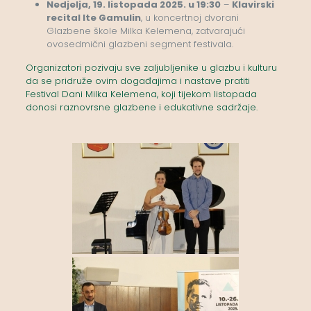
Nedjelja, 19. listopada 2025. u 19:30
–
Klavirski
recital Ite Gamulin
, u koncertnoj dvorani
Glazbene škole Milka Kelemena, zatvarajući
ovosedmični glazbeni segment festivala.
Organizatori pozivaju sve zaljubljenike u glazbu i kulturu
da se pridruže ovim događajima i nastave pratiti
Festival Dani Milka Kelemena, koji tijekom listopada
donosi raznovrsne glazbene i edukativne sadržaje.