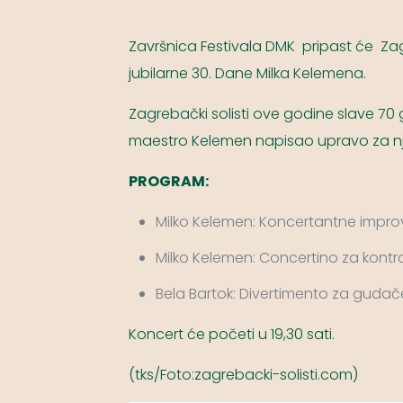
Završnica Festivala DMK pripast će Zag
jubilarne 30. Dane Milka Kelemena.
Zagrebački solisti ove godine slave 70 
maestro Kelemen napisao upravo za nj
PROGRAM:
Milko Kelemen: Koncertantne improv
Milko Kelemen: Concertino za kont
Bela Bartok: Divertimento za gudač
Koncert će početi u 19,30 sati.
(tks/Foto:zagrebacki-solisti.com)