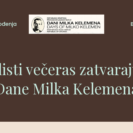
ođenja
isti večeras zatvaraj
Dane Milka Kelemen