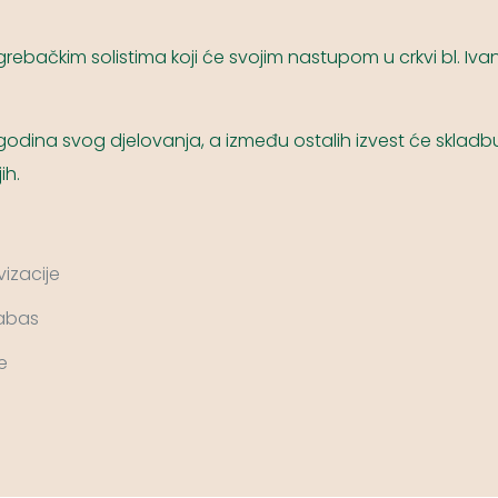
rebačkim solistima koji će svojim nastupom u crkvi bl. Iva
godina svog djelovanja, a između ostalih izvest će skladbu
ih.
izacije
rabas
e