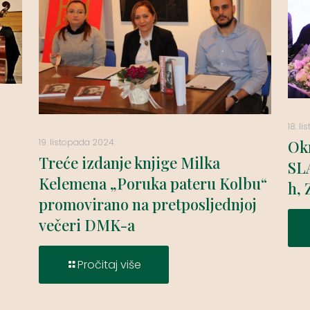
18. l
Ok
19. listopada 2024.
Treće izdanje knjige Milka
SLA
Kelemena „Poruka pateru Kolbu“
h, 
promovirano na pretposljednjoj
večeri DMK-a
Pročitaj više