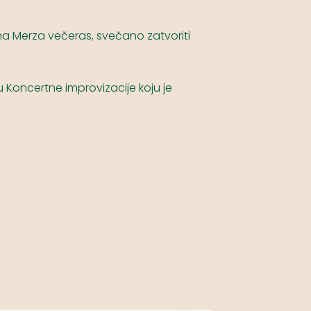
na Merza večeras, svečano zatvoriti
 Koncertne improvizacije koju je