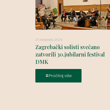
21. listopada 2024.
Zagrebački solisti svečano
zatvorili 30.jubilarni festival
DMK
Pročitaj više